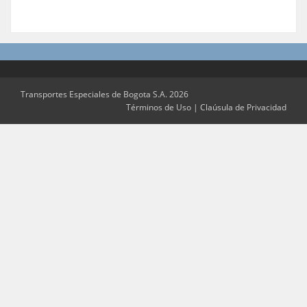
Transportes Especiales de Bogota S.A. 2026
Términos de Uso
|
Claúsula de Privacidad